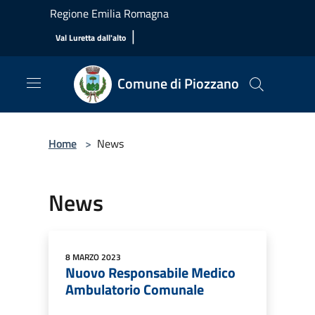
Salta al contenuto principale
Regione Emilia Romagna
|
Val Luretta dall'alto
Comune di Piozzano
Home
>
News
News
8 MARZO 2023
Nuovo Responsabile Medico
Ambulatorio Comunale