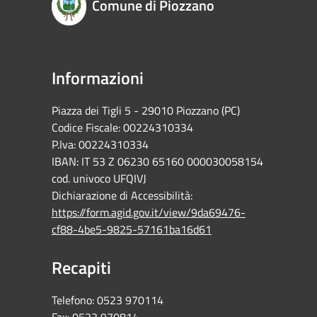
Comune di Piozzano
Informazioni
Piazza dei Tigli 5 - 29010 Piozzano (PC)
Codice Fiscale: 00224310334
P.Iva: 00224310334
IBAN: IT 53 Z 06230 65160 000030058154
cod. univoco UFQIVJ
Dichiarazione di Accessibilità:
https://form.agid.gov.it/view/9da69476-
cf88-4be5-9825-57161ba16d61
Recapiti
Telefono:
0523 970114
Fax:
0523 970814