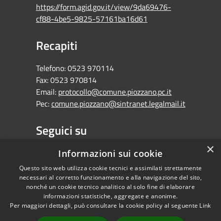
https://form.agid.gov.it/view/9da69476-
cf88-4be5-9825-57161ba16d61
Recapiti
Telefono:
0523 970114
Fax:
0523 970814
Email:
protocollo@comune.piozzano.pc.it
Pec:
comune.piozzano@sintranet.legalmail.it
Seguici su
×
Facebook
Informazioni sui cookie
Questo sito web utilizza cookie tecnici e assimilati strettamente
necessari al corretto funzionamento e alla navigazione del sito,
nonché un cookie tecnico analitico al solo fine di elaborare
informazioni statistiche, aggregate e anonime.
RSS
Copyright © 2026 •
Per maggiori dettagli, può consultare la cookie policy al seguente
Link
Accessibilità
Comune di Piozzano •