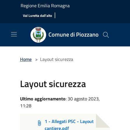
Salta al contenuto principale
Regione Emilia Romagna
|
Val Luretta dall'alto
Comune di Piozzano
Home
>
Layout sicurezza
Layout sicurezza
Ultimo aggiornamento
: 30 agosto 2023,
11:28
1 - Allegati PSC - Layout
cantiere.pdf