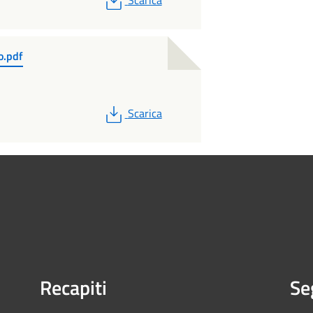
Scarica
o.pdf
PDF
Scarica
Recapiti
Se