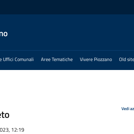
no
e Uffici Comunali
Aree Tematiche
Vivere Piozzano
Old sit
Vedi a
eto
2023, 12:19