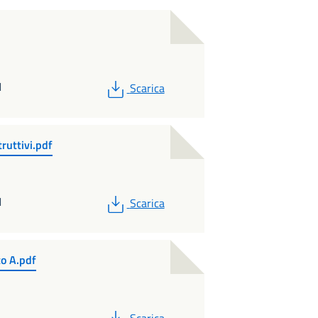
PDF
M
Scarica
truttivi.pdf
PDF
M
Scarica
to A.pdf
PDF