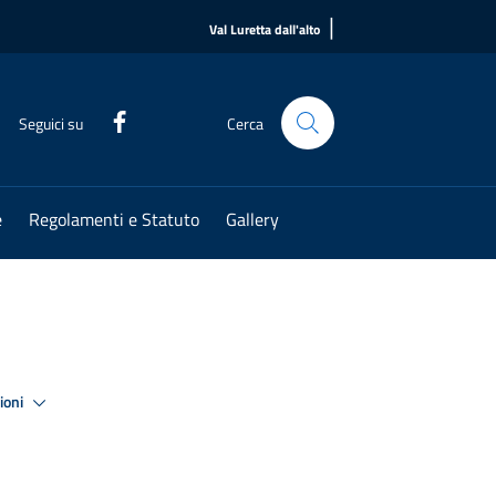
|
Val Luretta dall'alto
Seguici su
Cerca
e
Regolamenti e Statuto
Gallery
zioni