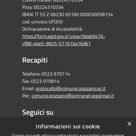
P.Iva: 00224310334
IBAN: IT 53 Z 06230 65160 000030058154
cod. univoco UFQIVJ
Dichiarazione di Accessibilità:
https://form.agid.gov.it/view/9da69476-
cf88-4be5-9825-57161ba16d61
Recapiti
Telefono:
0523 970114
Fax:
0523 970814
Email:
protocollo@comune.piozzano.pc.it
Pec:
comune.piozzano@sintranet.legalmail.it
Seguici su
×
Facebook
Informazioni sui cookie
Questo sito web utilizza cookie tecnici e assimilati strettamente