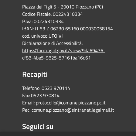
Piazza dei Tigli 5 - 29010 Piozzano (PC)
Codice Fiscale: 00224310334
P.Iva: 00224310334
IBAN: IT 53 Z 06230 65160 000030058154
cod. univoco UFQIVJ
Dichiarazione di Accessibilità:
https://form.agid.gov.it/view/9da69476-
cf88-4be5-9825-57161ba16d61
Recapiti
Telefono:
0523 970114
Fax:
0523 970814
Email:
protocollo@comune.piozzano.pc.it
Pec:
comune.piozzano@sintranet.legalmail.it
Seguici su