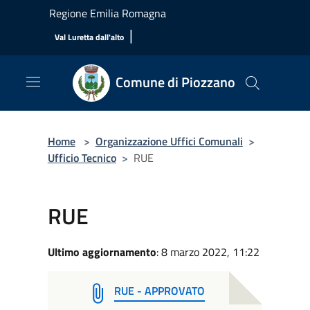
Salta al contenuto principale
Regione Emilia Romagna
|
Val Luretta dall'alto
Comune di Piozzano
Home
>
Organizzazione Uffici Comunali
>
Ufficio Tecnico
>
RUE
RUE
Ultimo aggiornamento
: 8 marzo 2022, 11:22
RUE - APPROVATO